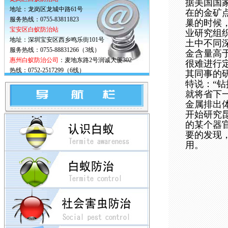
据
美国
国
地址：龙岗区龙城中路61号
在的金矿
服务热线：0755-83811823
巢的时候
宝安区白蚁防治站
业研究组
地址：深圳宝安区西乡鸣乐街101号
土中不同
服务热线：0755-88831266（3线）
金含量高
惠州白蚁防治公司
：麦地东路2号润诚大厦302
很难进行
热线：0752-2517299（6线）
其同事的
特说：“
就将省下
金属排出
开始研究
的某个器
要的发现
用。