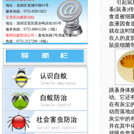
引起鼠
地址：龙岗区龙城中路61号
蚤(鼠蚤
服务热线：0755-83811823
食道被细
宝安区白蚁防治站
血液因食
地址：深圳宝安区西乡鸣乐街101号
服务热线：0755-88831266（3线）
就在这时
惠州白蚁防治公司
：麦地东路2号润诚大厦302
在人的皮
热线：0752-2517299（6线）
鼠疫细菌
跳蚤身体
动。它还
在有灰尘
动而落地
灰尘中的
并在其中
就吸血危